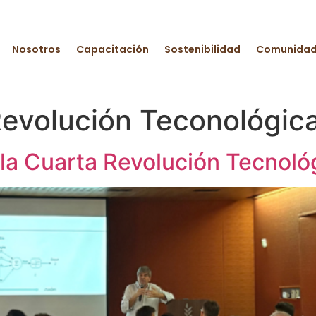
Nosotros
Capacitación​
Sostenibilidad
Comunida
Revolución Teconológic
 y la Cuarta Revolución Tecnoló